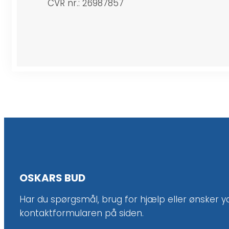
CVR nr.: 26987857
OSKARS BUD
Har du spørgsmål, brug for hjælp eller ønsker yde
kontaktformularen på siden.