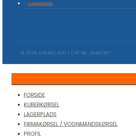
Lagerplads
© 2026 OSKARS BUD | CVR NR.: 26987857
FORSIDE
KURERKØRSEL
LAGERPLADS
FIRMAKØRSEL / VOGNMANDSKØRSEL
PROFIL